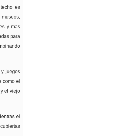
 techo es
s museos,
des y mas
sadas para
ombinando
 y juegos
s como el
 el viejo
ientras el
 cubiertas