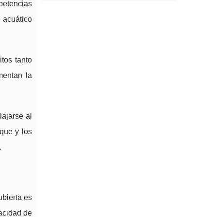
petencias
 acuático
tos tanto
mentan la
lajarse al
rque y los
.
ubierta es
acidad de