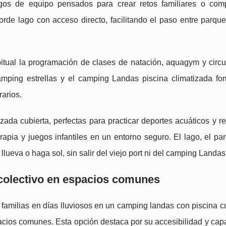
uegos de equipo pensados para crear retos familiares o com
orde lago con acceso directo, facilitando el paso entre parque
bitual la programación de clases de natación, aquagym y circui
mping estrellas y el camping Landas piscina climatizada fo
rarios.
izada cubierta, perfectas para practicar deportes acuáticos y re
rapia y juegos infantiles en un entorno seguro. El lago, el pa
lueva o haga sol, sin salir del viejo port ni del camping Landas
colectivo en espacios comunes
familias en días lluviosos en un camping landas con piscina c
acios comunes. Esta opción destaca por su accesibilidad y cap