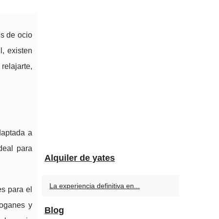
s de ocio
, existen
elajarte,
daptada a
deal para
Alquiler de yates
La experiencia definitiva en...
s para el
boganes y
Blog