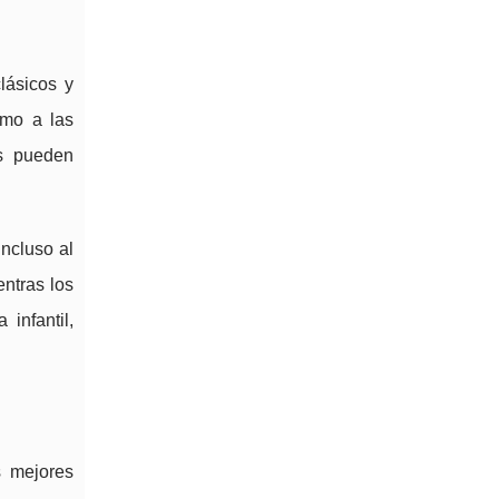
lásicos y
smo a las
os pueden
ncluso al
entras los
infantil,
s mejores