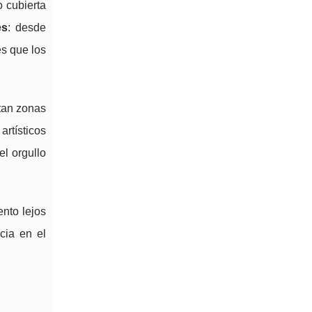
o cubierta
es
: desde
es que los
itan zonas
artísticos
l orgullo
ento lejos
cia en el